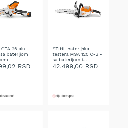
 GTA 26 aku
STIHL baterijska
sa baterijom i
testera MSA 120 C-B -
čem
sa baterijom i
punjačem
99,02 RSD
42.499,00 RSD
dostupno!
nije dostupno
DODAJ
J U KORPU
NA
AJ
LISTU