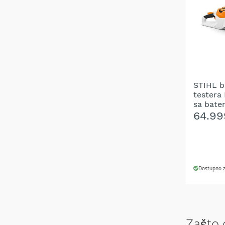
NA
Aku
motorne
LISTU
testere
ŽELJA
Benzinske
motorne
testere
Električne
STIHL b
motorne
testera
testere
sa bater
Teleskopske
punjač
64.99
motorne
testere
Lanci
za
motornu
Dostupno z
testeru
DODAJ
Mačevi
za
motornu
DODAJ
Zašto 
testeru