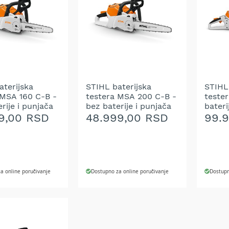
NA
NA
LISTU
LIST
ŽELJA
ŽELJ
aterijska
STIHL baterijska
STIHL
 MSA 160 C-B -
testera MSA 200 C-B -
teste
rije i punjača
bez baterije i punjača
bateri
9,00 RSD
48.999,00 RSD
99.
a online poručivanje
Dostupno za online poručivanje
Dostupn
 U KORPU
DODAJ U KORPU
DODA
DODAJ
DOD