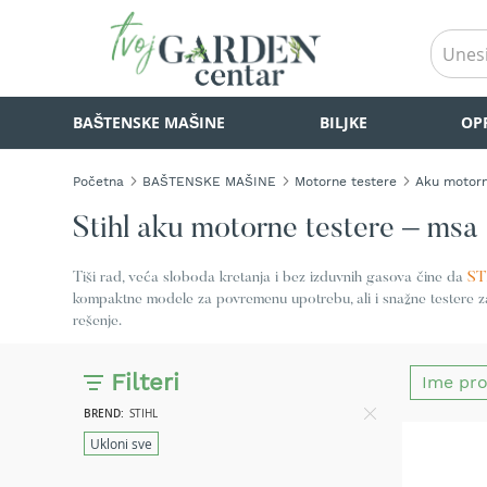
BAŠTENSKE
BAŠTENSKE MAŠINE
BILJKE
OP
MAŠINE
Kosilice
za
Početna
BAŠTENSKE MAŠINE
Motorne testere
Aku motorn
travu
Akumulatorske
Stihl aku motorne testere – msa 
kosilice
za
travu
Tiši rad, veća sloboda kretanja i bez izduvnih gasova čine da
ST
kompaktne modele za povremenu upotrebu, ali i snažne testere za
Samohodne
rešenje.
kosilice
za
travu
Filteri
Kosilice
BREND
STIHL
za
Ukloni sve
travu
na