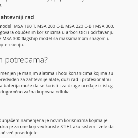
a.
ahtevniji rad
 modeli MSA 190 T, MSA 200 C-B, MSA 220 C-B i MSA 300.
dgovara obučenim korisnicima u arboristici i održavanju
k je MSA 300 flagship model sa maksimalnom snagom u
opterećenju.
šim potrebama?
namenjen je manjim alatima i hobi korisnicima kojima su
redviđen za zahtevnije alate, duži rad i profesionalnu
a baterija može da se koristi i za druge uređaje iz istog
ma dugoročno važna kupovna odluka.
 punjačem namenjena je novim korisnicima kojima je
a je za one koji već koriste STIHL aku sistem i žele da
jač već posedujete.