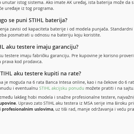
 unutar istog sistema. Ako imate AK uređaj, ista baterija može da se
e uređaje iz tog programa.
go se puni STIHL baterija?
nja zavisi od kapaciteta baterije i od modela punjača. Standardni 
eba posmatrati u odnosu na bateriju koju koristite.
HL aku testere imaju garanciju?
ku testere imaju fabričku garanciju. Pre kupovine je korisno proveri
a prava kod prodavca.
TIHL aku testere kupiti na rate?
a je moguća na 6 rata Banca Intesa online, kao i na čekove do 6 rat
onudu i eventualnu
STIHL akcijsku ponudu
možete pratiti i na sajtu
između lakšeg hobi modela i snažne profesionalne testere, najvažni
kupovine
. Upravo zato STIHL aku testera iz MSA serije ima široku 
i profesionalnim uslovima
, uz tiši rad, manje održavanja i veću p