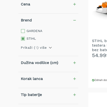
benzin
Cena
Električne
kosilice
za
Brend
travu
Robot
GARDENA
kosilice
STIHL
za
STIHL b
testera
travu
Prikaži (
1
) više
bez bate
Noževi
54.99
za
kosilice
Dužina vodilice (cm)
Trimeri
za
Korak lanca
travu
Odmah dos
Akumulatorski
trimeri
DODAJ
za
Tip baterije
travu
DODAJ
Benzinski