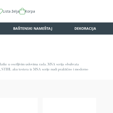
Lista želja
Korpa
BAŠTENSKI NAMEŠTAJ
DEKORACIJA
adatke u osetljivim uslovima rada. MSA serija obuhvata
a, STIHL aku testera iz MSA serije nudi praktično i moderno