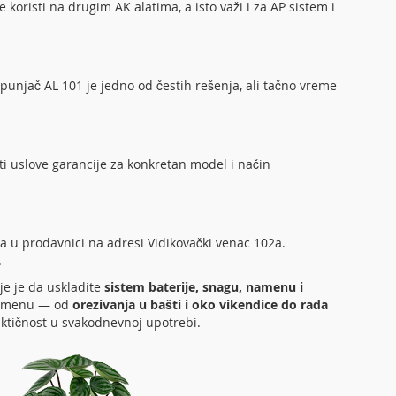
 koristi na drugim AK alatima, a isto važi i za AP sistem i
punjač AL 101 je jedno od čestih rešenja, ali tačno vreme
ti uslove garancije za konkretan model i način
a u prodavnici na adresi Vidikovački venac 102a.
.
je je da uskladite
sistem baterije, snagu, namenu i
primenu — od
orezivanja u bašti i oko vikendice do rada
raktičnost u svakodnevnoj upotrebi.