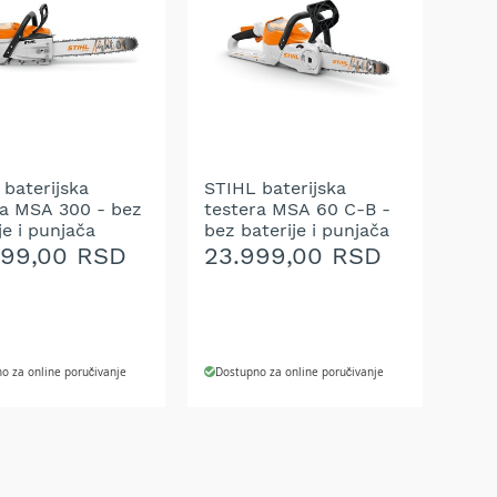
ŽELJA
U
A
 baterijska
STIHL baterijska
ra MSA 300 - bez
testera MSA 60 C-B -
je i punjača
bez baterije i punjača
999,00 RSD
23.999,00 RSD
o za online poručivanje
Dostupno za online poručivanje
J U KORPU
DODAJ U KORPU
AJ
DODAJ