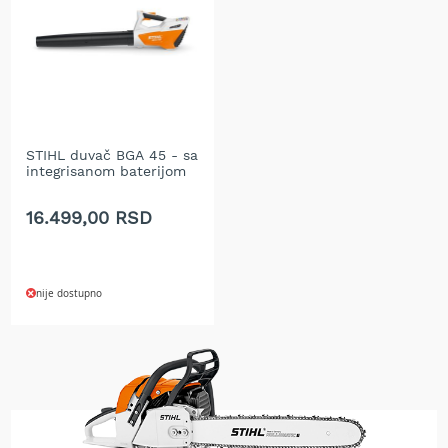
A
k
u
m
u
l
a
t
o
STIHL duvač BGA 45 - sa
r
integrisanom baterijom
s
k
16.499,00 RSD
e
k
o
s
nije dostupno
i
l
i
c
e
z
a
t