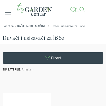
BAŠTENSKE
Početna
BAŠTENSKE MAŠINE
Duvači i usisavači za lišće
MAŠINE
K
Duvači i usisavači za lišće
o
s
i
l
Filteri
i
c
e
TIP BATERIJE
AI linija
z
a
t
r
a
v
u