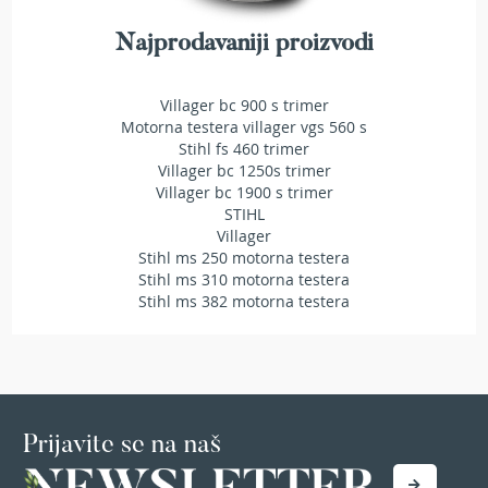
t
r
Najprodavaniji proizvodi
a
v
u
Villager bc 900 s trimer
Motorna testera villager vgs 560 s
K
Stihl fs 460 trimer
o
Villager bc 1250s trimer
s
Villager bc 1900 s trimer
i
STIHL
l
Villager
i
Stihl ms 250 motorna testera
c
Stihl ms 310 motorna testera
e
Stihl ms 382 motorna testera
z
a
t
r
a
v
u
Prijavite se na naš
n
a