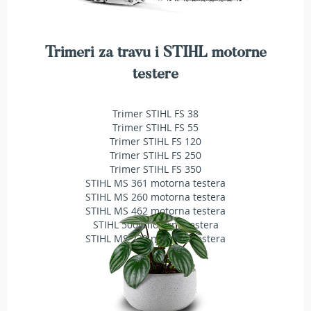
r
a
v
u
Trimeri za travu i STIHL motorne
S
testere
a
m
o
Trimer STIHL FS 38
h
Trimer STIHL FS 55
o
Trimer STIHL FS 120
d
Trimer STIHL FS 250
n
Trimer STIHL FS 350
e
STIHL MS 361 motorna testera
k
STIHL MS 260 motorna testera
o
STIHL MS 462 motorna testera
s
STIHL 500i motorna testera
i
STIHL MS 230 motorna testera
l
i
c
e
z
a