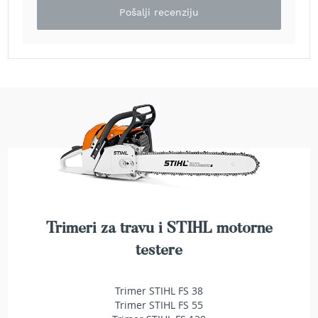
e
Pošalji recenziju
z
a
t
r
a
v
u
R
o
b
o
t
k
o
Trimeri za travu i STIHL motorne
s
i
testere
l
i
c
Trimer STIHL FS 38
e
Trimer STIHL FS 55
z