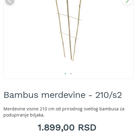
A
k
u
m
u
l
a
t
o
r
s
k
e
k
Skip
o
s
to
Bambus merdevine - 210/s2
i
the
l
beginning
i
of
Merdevine visine 210 cm od prirodnog svetlog bambusa za
c
the
podupiranje biljaka.
e
images
z
gallery
1.899,00 RSD
a
t