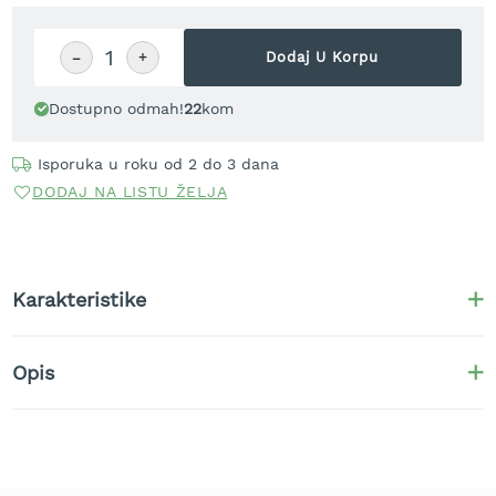
r
a
v
−
+
Dodaj U Korpu
u
Dostupno odmah!
22
kom
S
a
m
Isporuka u roku od 2 do 3 dana
o
DODAJ NA LISTU ŽELJA
h
o
d
n
e
Karakteristike
k
o
s
i
Opis
l
i
c
e
z
a