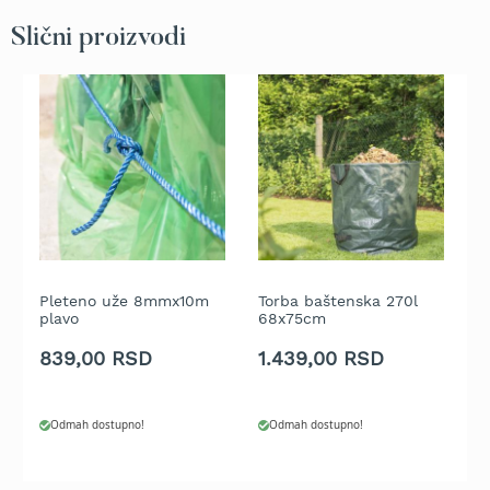
t
Slični proizvodi
r
a
v
u
K
o
s
i
l
i
c
e
Pleteno uže 8mmx10m
Torba baštenska 270l
Z
z
plavo
68x75cm
8
a
t
839,00 RSD
1.439,00 RSD
1
r
a
v
Odmah dostupno!
Odmah dostupno!
u
n
a