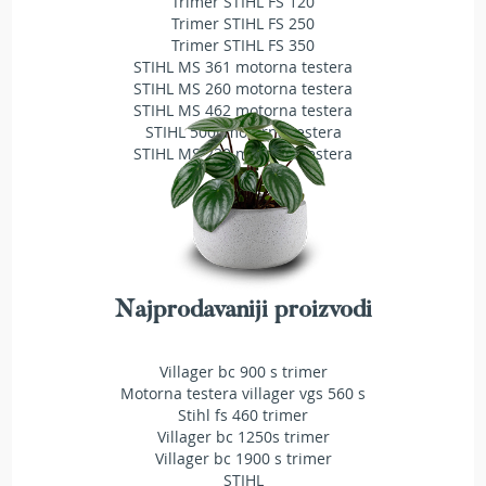
Trimer STIHL FS 120
a
Trimer STIHL FS 250
t
Trimer STIHL FS 350
r
STIHL MS 361 motorna testera
a
STIHL MS 260 motorna testera
v
STIHL MS 462 motorna testera
u
STIHL 500i motorna testera
N
STIHL MS 230 motorna testera
o
ž
e
v
i
z
a
Najprodavaniji proizvodi
k
o
s
Villager bc 900 s trimer
i
Motorna testera villager vgs 560 s
l
Stihl fs 460 trimer
i
Villager bc 1250s trimer
c
Villager bc 1900 s trimer
e
STIHL