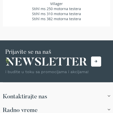
Villager
T
Stihl ms 250 motorna testera
r
i
Stihl ms 310 motorna testera
m
Stihl ms 382 motorna testera
e
r
i
z
a
t
r
Prijavite se na naš
a
v
u
i budite u toku sa promocijama i akcijama!
A
k
u
m
u
Kontaktirajte nas
l
a
t
Radno vreme
o