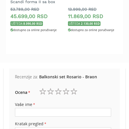
Scandi forma II sa box
z
e
stolom - Bež
-
53.789,00 RSD
13.999,00 RSD
1
z
a
45.699,00 RSD
11.869,00 RSD
1
t
8.090,00 RSD
2.130,00 RSD
UŠTEDA
UŠTEDA
U
r
dostupno za online poručivanje
dostupno za online poručivanje
a
v
u
R
o
b
o
t
Recenzije za:
Balkonski set Rosario - Braon
k
o
Ocena
s
1
2
3
4
5
i
zvezdica
zvezdice
zvezdice
zvezdice
zvezdice
l
Vaše ime
i
c
e
Kratak pregled
z