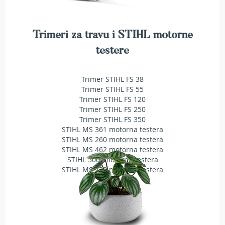
T
r
i
Trimeri za travu i STIHL motorne
m
e
testere
r
i
z
Trimer STIHL FS 38
a
Trimer STIHL FS 55
t
r
Trimer STIHL FS 120
a
Trimer STIHL FS 250
v
Trimer STIHL FS 350
u
STIHL MS 361 motorna testera
STIHL MS 260 motorna testera
A
STIHL MS 462 motorna testera
k
STIHL 500i motorna testera
u
STIHL MS 230 motorna testera
m
u
l
a
t
o