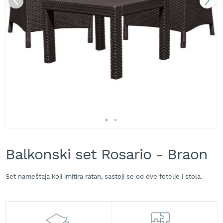
A
k
u
m
u
l
a
t
o
r
s
k
e
k
Skip
o
s
to
Balkonski set Rosario - Braon
i
the
l
beginning
i
of
Set nameštaja koji imitira ratan, sastoji se od dve fotelje i stola.
c
the
e
images
z
gallery
a
t