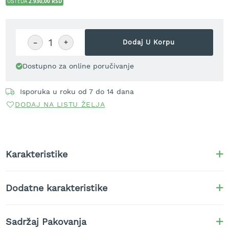
2.930,00 RSD
UŠTEDA
t
r
a
v
−
+
Dodaj U Korpu
u
Dostupno za online poručivanje
K
o
s
Isporuka u roku od 7 do 14 dana
i
DODAJ NA LISTU ŽELJA
l
i
c
e
z
Karakteristike
a
t
r
a
Dodatne karakteristike
v
u
n
Sadržaj Pakovanja
a