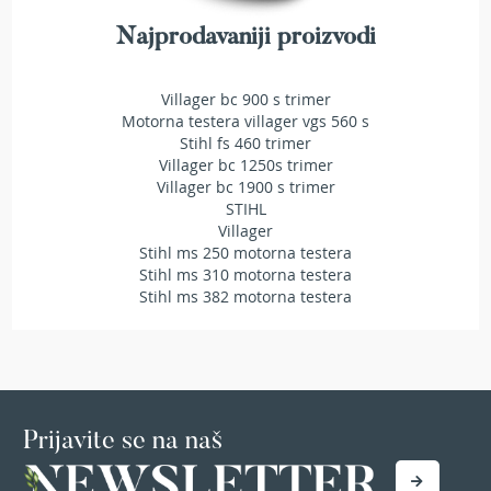
r
s
Najprodavaniji proizvodi
k
i
t
Villager bc 900 s trimer
r
Motorna testera villager vgs 560 s
i
Stihl fs 460 trimer
m
Villager bc 1250s trimer
e
Villager bc 1900 s trimer
r
STIHL
i
Villager
z
Stihl ms 250 motorna testera
a
Stihl ms 310 motorna testera
t
Stihl ms 382 motorna testera
r
a
v
u
B
e
Prijavite se na naš
n
z