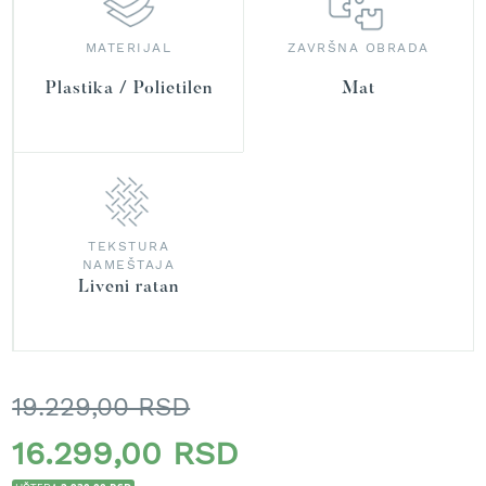
r
a
v
MATERIJAL
ZAVRŠNA OBRADA
u
Plastika / Polietilen
Mat
S
a
m
o
h
o
d
TEKSTURA
n
NAMEŠTAJA
e
Liveni ratan
k
o
s
i
l
19.229,00 RSD
i
c
e
16.299,00 RSD
z
a