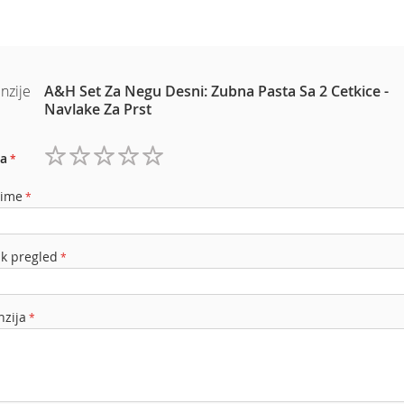
nzije
A&H Set Za Negu Desni: Zubna Pasta Sa 2 Cetkice -
Navlake Za Prst
a
1
2
3
4
5
zvezdica
zvezdice
zvezdice
zvezdice
zvezdice
 ime
ak pregled
nzija