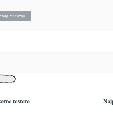
ošalji recenziju
orne testere
Najp