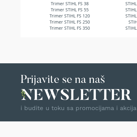
Trimer STIHL FS 38
STIHL
Makaze
Trimer STIHL FS 55
STIHL
za
Trimer STIHL FS 120
STIHL
živu
Trimer STIHL FS 250
STI
ogradu
Trimer STIHL FS 350
STIHL
Akumulatorske
makaze
za
živu
ogradu
Motorne
makaze
Prijavite se na naš
za
živu
ogradu
Električne
makaze
i budite u toku sa promocijama i akcij
za
živu
ogradu
Teleskopske