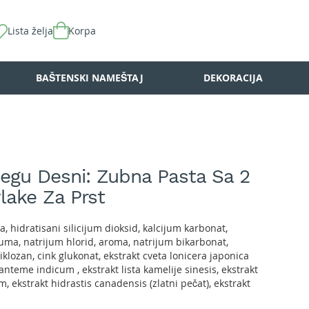
Lista želja
Korpa
BAŠTENSKI NAMEŠTAJ
DEKORACIJA
egu Desni: Zubna Pasta Sa 2
lake Za Prst
a, hidratisani silicijum dioksid, kalcijum karbonat,
guma, natrijum hlorid, aroma, natrijum bikarbonat,
riklozan, cink glukonat, ekstrakt cveta lonicera japonica
izanteme indicum , ekstrakt lista kamelije sinesis, ekstrakt
 ekstrakt hidrastis canadensis (zlatni pečat), ekstrakt
ta caledula officinalis, ekstrakt lista aloe barbadensis,