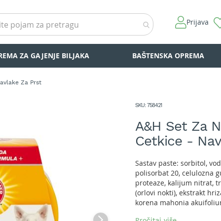
Prijava
REMA ZA GAJENJE BILJAKA
BAŠTENSKA OPREMA
avlake Za Prst
SKU
758421
A&H Set Za N
Cetkice - Nav
Sastav paste: sorbitol, vod
polisorbat 20, celulozna 
proteaze, kalijum nitrat, t
(orlovi nokti), ekstrakt hr
korena mahonia akuifolium,
komifore mire, ekstrakt cve
Pročitaj više