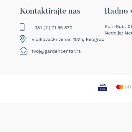
makaze
za
Kontaktirajte nas
Radno 
živu
ogradu
Pon-Sub: 08
+381 (11) 71 55 870
Baštenske
Nedelja: Ne
pumpe
Vidikovački venac 102a, Beograd
za
vodu
tvoj@gardencentar.rs
Potapajuće
pumpe
za
čistu
vodu
Potapajuće
pumpe
za
prljavu
vodu
Pumpe
za
navodnjavanje