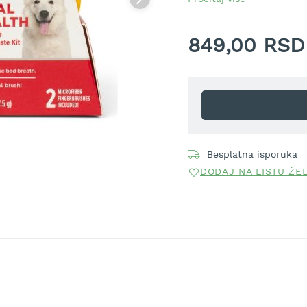
ulje semena linium Usitati
849,00 RSD
Besplatna isporuka
DODAJ NA LISTU ŽE