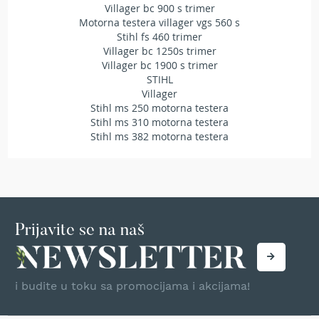
Villager bc 900 s trimer
T
Motorna testera villager vgs 560 s
r
Stihl fs 460 trimer
i
m
Villager bc 1250s trimer
e
Villager bc 1900 s trimer
r
STIHL
i
Villager
z
Stihl ms 250 motorna testera
a
Stihl ms 310 motorna testera
t
Stihl ms 382 motorna testera
r
a
v
u
A
k
Prijavite se na naš
u
m
u
l
i budite u toku sa promocijama i akcijama!
a
t
o