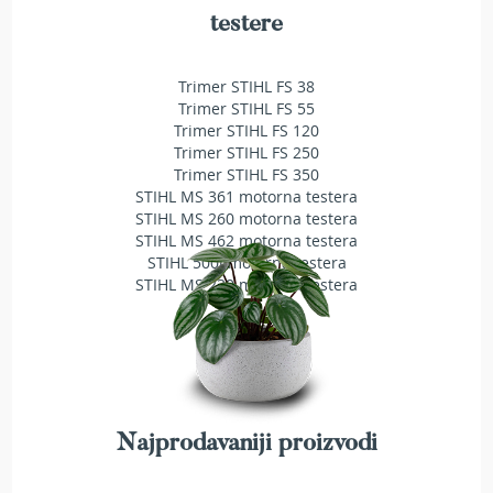
a
testere
t
r
a
Trimer STIHL FS 38
v
Trimer STIHL FS 55
u
Trimer STIHL FS 120
Trimer STIHL FS 250
N
Trimer STIHL FS 350
o
STIHL MS 361 motorna testera
ž
STIHL MS 260 motorna testera
e
v
STIHL MS 462 motorna testera
i
STIHL 500i motorna testera
z
STIHL MS 230 motorna testera
a
k
o
s
i
l
i
Najprodavaniji proizvodi
c
e