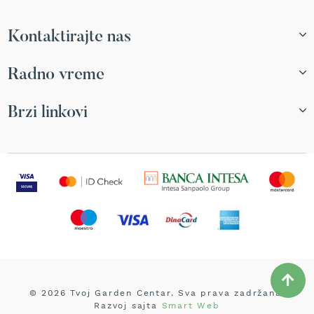
r
s
Kontaktirajte nas
k
i
t
Radno vreme
r
i
m
Brzi linkovi
e
r
i
z
a
t
r
a
v
u
B
e
n
© 2026 Tvoj Garden Centar. Sva prava zadržana.
z
Razvoj sajta
Smart Web