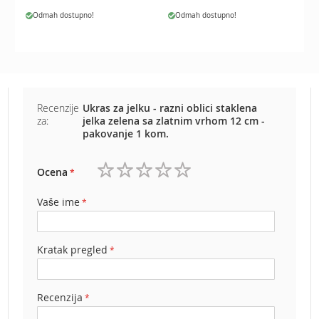
b
Odmah dostupno!
Odmah dostupno!
e
n
z
i
n
E
Recenzije
Ukras za jelku - razni oblici staklena
l
za:
jelka zelena sa zlatnim vrhom 12 cm -
e
pakovanje 1 kom.
k
t
r
Ocena
i
1
2
3
4
5
č
zvezdica
zvezdice
zvezdice
zvezdice
zvezdice
Vaše ime
n
e
k
Kratak pregled
o
s
i
l
Recenzija
i
c