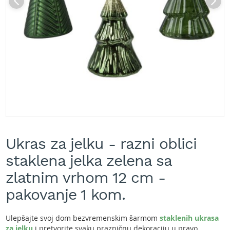
A
k
u
m
u
l
a
t
o
r
s
k
e
Skip
k
to
o
Ukras za jelku - razni oblici
the
s
beginning
staklena jelka zelena sa
i
of
l
the
zlatnim vrhom 12 cm -
i
images
c
pakovanje 1 kom.
gallery
e
z
a
Ulepšajte svoj dom bezvremenskim šarmom
staklenih ukrasa
t
za jelku
i pretvorite svaku prazničnu dekoraciju u pravo