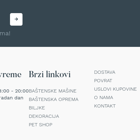
ama!
DOSTAVA
vreme
Brzi linkovi
POVRAT
USLOVI KUPOVINE
:00 - 20:00
BAŠTENSKE MAŠINE
O NAMA
radan dan
BAŠTENSKA OPREMA
KONTAKT
BILJKE
DEKORACIJA
PET SHOP