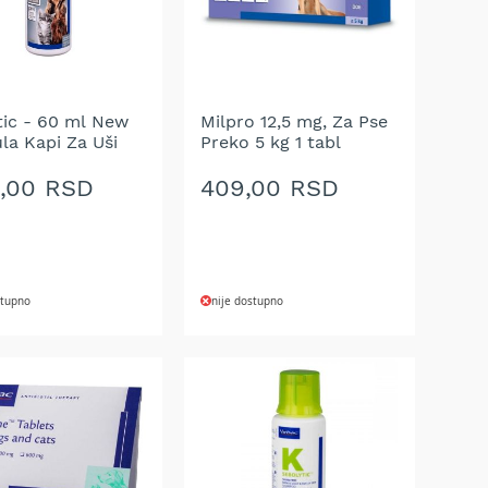
tic - 60 ml New
Milpro 12,5 mg, Za Pse
la Kapi Za Uši
Preko 5 kg 1 tabl
9,00 RSD
409,00 RSD
stupno
nije dostupno
AJ
DODAJ
NA
U
LISTU
A
ŽELJA