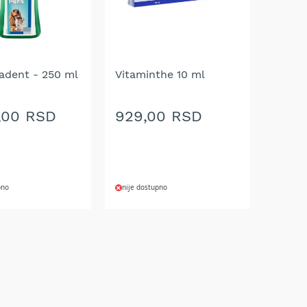
adent - 250 ml
Vitaminthe 10 ml
,00 RSD
929,00 RSD
pno
nije dostupno
DODAJ
NA
LISTU
ŽELJA