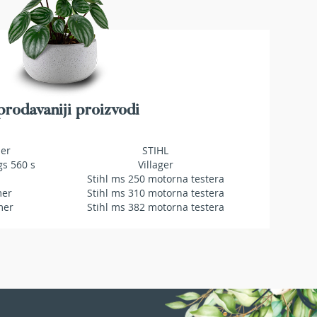
rodavaniji proizvodi
mer
STIHL
gs 560 s
Villager
Stihl ms 250 motorna testera
mer
Stihl ms 310 motorna testera
mer
Stihl ms 382 motorna testera