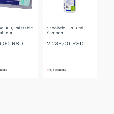
ne 300, Palatable
Sebolytic - 200 ml
tableta
Sampon
9,00 RSD
2.239,00 RSD
stupno
nije dostupno
AJ
DODAJ
NA
U
LISTU
A
ŽELJA