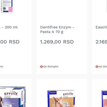
l - 200 ml
Dentifree Enzym -
Easoti
n
Pasta A 70 g
,00 RSD
1.269,00 RSD
2.16
pno
nije dostupno
nije do
DODAJ
DOD
NA
NA
LISTU
LIST
ŽELJA
ŽELJ