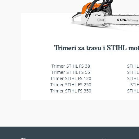
Traktor
kosačice
Prozračivači
trave
(Aeratori)
Električne
Trimeri za travu i STIHL mot
makaze
za
šišanje
Trimer STIHL FS 38
STIHL
trave
Trimer STIHL FS 55
STIHL
Perači
Trimer STIHL FS 120
STIHL
pod
Trimer STIHL FS 250
STI
pritiskom
Trimer STIHL FS 350
STIHL
Usisivači
za
mokro
i
suvo
usisavanje