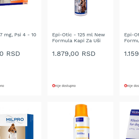
67 mg, Psi 4 - 10
Epi-Otic - 125 ml New
Epi-O
Formula Kapi Za Uši
Formu
00 RSD
1.879,00 RSD
1.15
pno
nije dostupno
nije do
DODAJ
DOD
NA
NA
LISTU
LIST
ŽELJA
ŽELJ