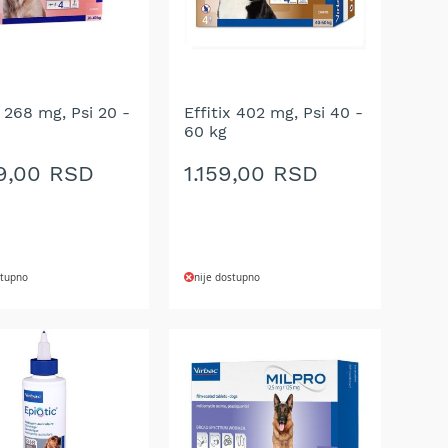
x 268 mg, Psi 20 -
Effitix 402 mg, Psi 40 -
60 kg
9,00 RSD
1.159,00 RSD
stupno
nije dostupno
AJ
DODAJ
NA
U
LISTU
A
ŽELJA