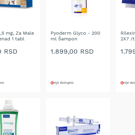
2,5 mg, Za Male
Pyoderm Glyco - 200
Rilexi
enad 1 tabl
ml Šampon
2X7 /
0 RSD
1.899,00 RSD
1.79
pno
nije dostupno
nije do
DODAJ
DOD
NA
NA
LISTU
LIST
ŽELJA
ŽELJ