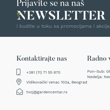
Duvači
Prijavite se na naš
i
usisavači
za
lišće
i budite u toku sa promocijama i akcij
Baterije
i
punjači
za
baštenske
mašine
Kontaktirajte nas
Radno 
Ulja
i
maziva
Pon-Sub: 08
+381 (11) 71 55 870
za
Nedelja: Ne
baštenske
Vidikovački venac 102a, Beograd
mašine
Dodatna
tvoj@gardencentar.rs
oprema
BILJKE
Sobne