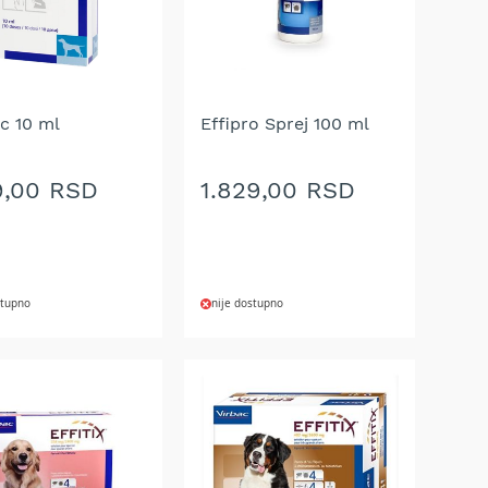
c 10 ml
Effipro Sprej 100 ml
9,00 RSD
1.829,00 RSD
stupno
nije dostupno
AJ
DODAJ
NA
U
LISTU
A
ŽELJA