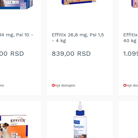
134 mg, Psi 10 -
Effitix 26,8 mg, Psi 1,5
Effiti
- 4 kg
40 kg
,00 RSD
839,00 RSD
1.09
pno
nije dostupno
nije do
DODAJ
DOD
NA
NA
LISTU
LIST
ŽELJA
ŽELJ