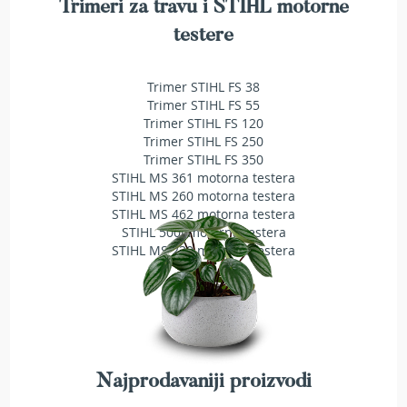
Trimeri za travu i STIHL motorne
r
a
testere
v
u
Trimer STIHL FS 38
S
Trimer STIHL FS 55
a
Trimer STIHL FS 120
m
Trimer STIHL FS 250
o
Trimer STIHL FS 350
h
STIHL MS 361 motorna testera
o
STIHL MS 260 motorna testera
d
STIHL MS 462 motorna testera
n
STIHL 500i motorna testera
e
k
STIHL MS 230 motorna testera
o
s
i
l
i
c
e
Najprodavaniji proizvodi
z
a