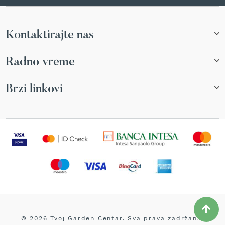
b
e
n
z
Kontaktirajte nas
i
n
Radno vreme
E
l
Brzi linkovi
e
k
t
r
i
č
n
e
k
o
s
i
l
i
© 2026 Tvoj Garden Centar. Sva prava zadržana.
c