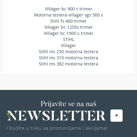
t
Villager bc 900 s trimer
r
Motorna testera villager vgs 560 s
a
Stihl fs 460 trimer
v
Villager bc 1250s trimer
u
Villager bc 1900 s trimer
STIHL
K
Villager
o
Stihl ms 250 motorna testera
s
Stihl ms 310 motorna testera
i
l
Stihl ms 382 motorna testera
i
c
e
z
a
t
Prijavite se na naš
r
a
v
u
n
i budite u toku sa promocijama i akcijama!
a