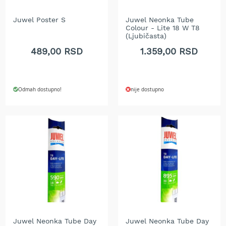
r
a
Juwel Poster S
Juwel Neonka Tube
v
Colour - Lite 18 W T8
u
(Ljubičasta)
489,00 RSD
1.359,00 RSD
S
a
m
o
Odmah dostupno!
nije dostupno
h
o
d
n
e
k
o
s
i
l
i
c
e
z
Juwel Neonka Tube Day
Juwel Neonka Tube Day
a