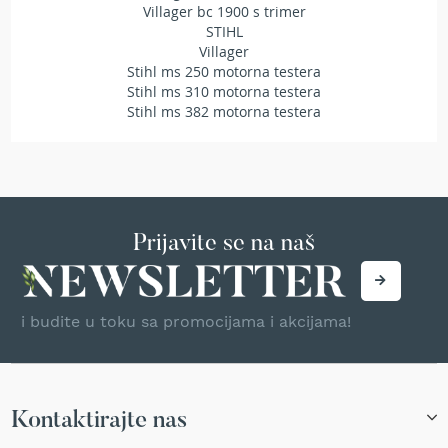
Villager bc 1900 s trimer
e
STIHL
z
Villager
a
Stihl ms 250 motorna testera
t
Stihl ms 310 motorna testera
r
Stihl ms 382 motorna testera
a
v
u
R
o
b
Prijavite se na naš
o
t
k
o
i budite u toku sa promocijama i akcijama!
s
i
l
i
c
e
Kontaktirajte nas
z