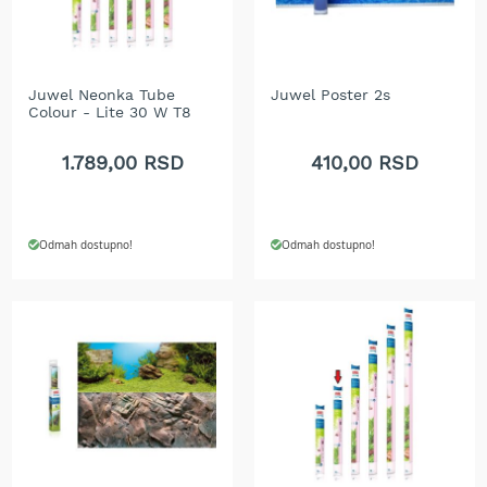
A
k
u
m
u
Juwel Neonka Tube
Juwel Poster 2s
l
Colour - Lite 30 W T8
a
t
1.789,00 RSD
410,00 RSD
o
r
s
k
Odmah dostupno!
Odmah dostupno!
e
k
o
s
i
l
i
c
e
z
a
t