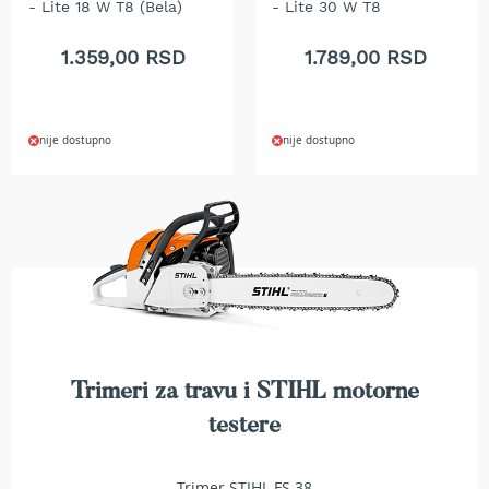
- Lite 18 W T8 (Bela)
- Lite 30 W T8
t
r
1.359,00 RSD
1.789,00 RSD
a
v
u
nije dostupno
nije dostupno
K
o
s
i
l
i
c
e
z
a
t
r
Trimeri za travu i STIHL motorne
a
v
testere
u
n
a
Trimer STIHL FS 38