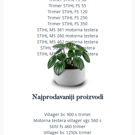
b
Trimer STIHL FS 55
e
Trimer STIHL FS 120
n
Trimer STIHL FS 250
z
Trimer STIHL FS 350
i
STIHL MS 361 motorna testera
n
STIHL MS 260 motorna testera
STIHL MS 462 motorna testera
E
STIHL 500i motorna testera
l
STIHL MS 230 motorna testera
e
k
t
r
i
č
n
e
Najprodavaniji proizvodi
k
o
s
Villager bc 900 s trimer
i
Motorna testera villager vgs 560 s
l
Stihl fs 460 trimer
i
Villager bc 1250s trimer
c