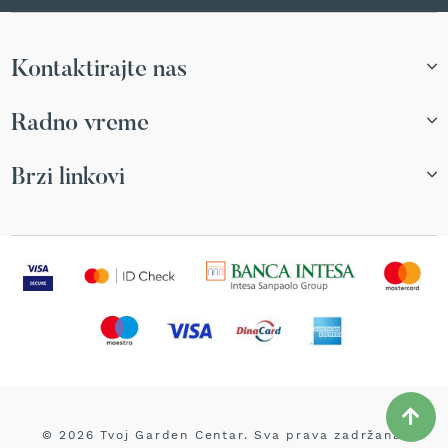
b
e
n
z
Kontaktirajte nas
i
n
Radno vreme
E
l
Brzi linkovi
e
k
t
r
i
č
n
e
k
o
s
i
l
i
© 2026 Tvoj Garden Centar. Sva prava zadržana.
c