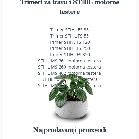
Trimeri za travu i STIHL motorne
r
a
testere
v
u
Trimer STIHL FS 38
S
Trimer STIHL FS 55
a
Trimer STIHL FS 120
m
Trimer STIHL FS 250
o
Trimer STIHL FS 350
h
STIHL MS 361 motorna testera
o
STIHL MS 260 motorna testera
d
STIHL MS 462 motorna testera
n
STIHL 500i motorna testera
e
k
STIHL MS 230 motorna testera
o
s
i
l
i
c
e
Najprodavaniji proizvodi
z
a