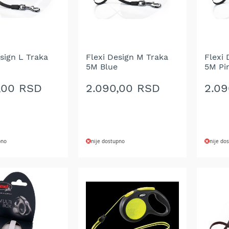
sign L Traka
Flexi Design M Traka
Flexi
5M Blue
5M Pi
,00 RSD
2.090,00 RSD
2.0
pno
nije dostupno
nije do
DODAJ
DOD
NA
NA
LISTU
LIST
ŽELJA
ŽELJ