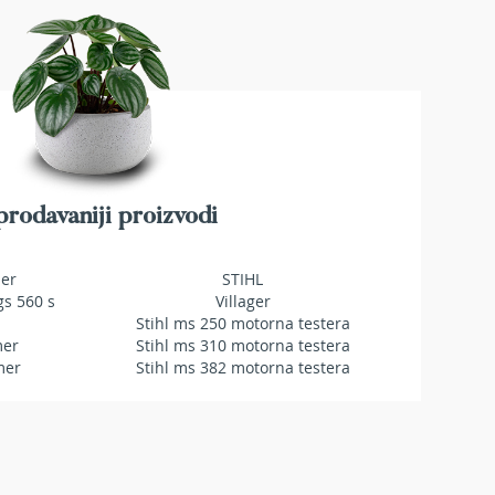
rodavaniji proizvodi
mer
STIHL
gs 560 s
Villager
Stihl ms 250 motorna testera
mer
Stihl ms 310 motorna testera
mer
Stihl ms 382 motorna testera