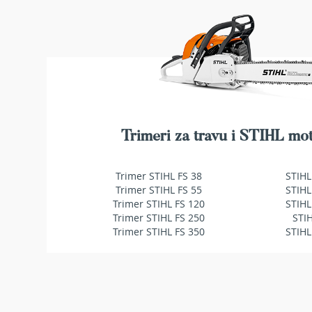
Duvači
i
usisavači
za
lišće
Baterije
i
punjači
za
baštenske
Trimeri za travu i STIHL mot
mašine
Ulja
Trimer STIHL FS 38
STIHL
i
Trimer STIHL FS 55
STIHL
maziva
Trimer STIHL FS 120
STIHL
za
Trimer STIHL FS 250
STI
baštenske
Trimer STIHL FS 350
STIHL
mašine
Dodatna
oprema
BILJKE
Sobne