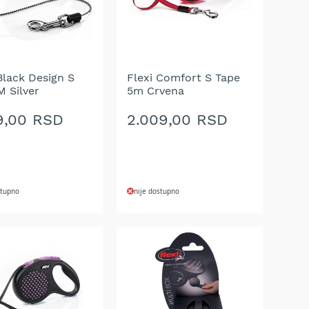
Black Design S
Flexi Comfort S Tape
M Silver
5m Crvena
9,00 RSD
2.009,00 RSD
stupno
nije dostupno
AJ
DODAJ
NA
U
LISTU
A
ŽELJA