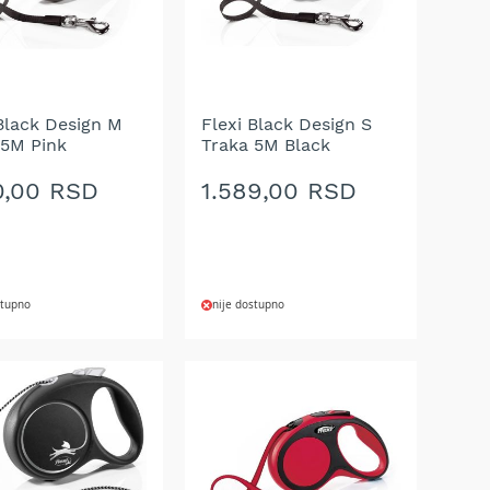
 Black Design M
Flexi Black Design S
 5M Pink
Traka 5M Black
0,00 RSD
1.589,00 RSD
stupno
nije dostupno
AJ
DODAJ
NA
U
LISTU
A
ŽELJA