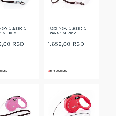
New Classic S
Flexi New Classic S
 5M Blue
Traka 5M Pink
9,00 RSD
1.659,00 RSD
stupno
nije dostupno
AJ
DODAJ
NA
U
LISTU
A
ŽELJA