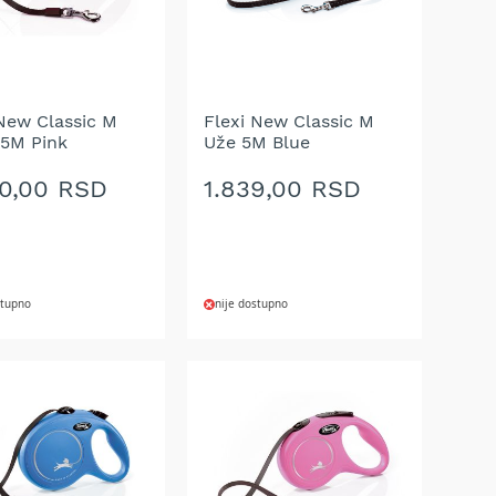
 New Classic M
Flexi New Classic M
 5M Pink
Uže 5M Blue
90,00 RSD
1.839,00 RSD
stupno
nije dostupno
AJ
DODAJ
NA
U
LISTU
A
ŽELJA