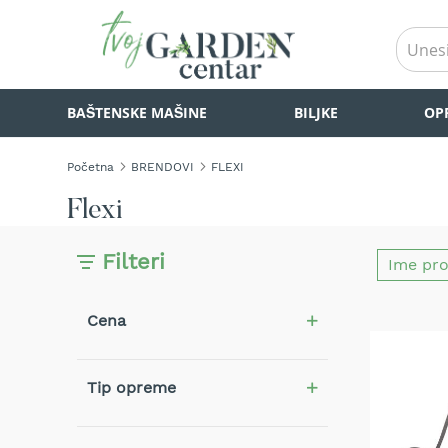
BAŠTENSKE
BAŠTENSKE MAŠINE
BILJKE
OP
MAŠINE
Kosilice
za
Početna
BRENDOVI
FLEXI
travu
Akumulatorske
Flexi
kosilice
za
travu
Filteri
Samohodne
kosilice
Cena
za
travu
Kosilice
Tip opreme
za
travu
na