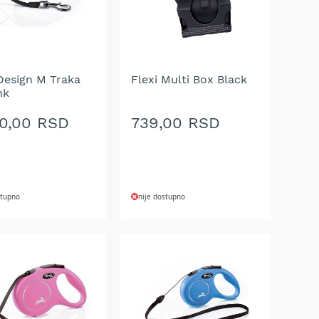
 Design M Traka
Flexi Multi Box Black
nk
90,00 RSD
739,00 RSD
stupno
nije dostupno
AJ
DODAJ
NA
U
LISTU
A
ŽELJA