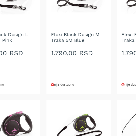
ack Design L
Flexi Black Design M
Flexi
 Pink
Traka 5M Blue
Traka
,00 RSD
1.790,00 RSD
1.79
pno
nije dostupno
nije do
DODAJ
DOD
NA
NA
LISTU
LIST
ŽELJA
ŽELJ