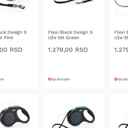
ack Design S
Flexi Black Design S
Flexi 
M Pink
Uže 5M Green
Uže 5
,00 RSD
1.279,00 RSD
1.27
pno
nije dostupno
nije do
DODAJ
DOD
NA
NA
LISTU
LIST
ŽELJA
ŽELJ