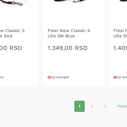
w Classic S
Flexi New Classic S
Flexi 
M Red
Uže 5M Blue
Uže 5
,00 RSD
1.349,00 RSD
1.40
pno
nije dostupno
nije do
DODAJ
DOD
NA
NA
Page
1
2
3
Sledeć
LISTU
LIST
ŽELJA
ŽELJ