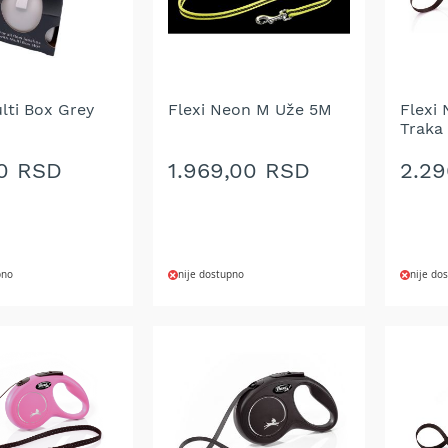
lti Box Grey
Flexi Neon M Uže 5M
Flexi
Traka
0 RSD
1.969,00 RSD
2.2
pno
nije dostupno
nije do
DODAJ
DOD
NA
NA
LISTU
LIST
ŽELJA
ŽELJ