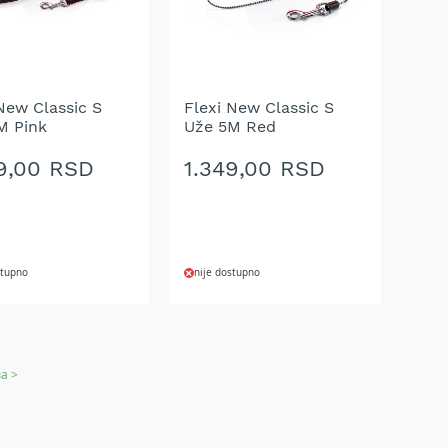
New Classic S
Flexi New Classic S
M Pink
Uže 5M Red
9,00 RSD
1.349,00 RSD
stupno
nije dostupno
AJ
DODAJ
NA
a >
U
LISTU
A
ŽELJA