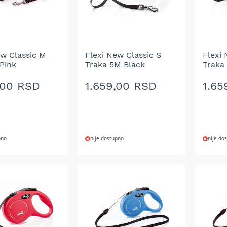
ew Classic M
Flexi New Classic S
Flexi 
Pink
Traka 5M Black
Traka
,00 RSD
1.659,00 RSD
1.65
pno
nije dostupno
nije do
DODAJ
DOD
NA
NA
LISTU
LIST
ŽELJA
ŽELJ