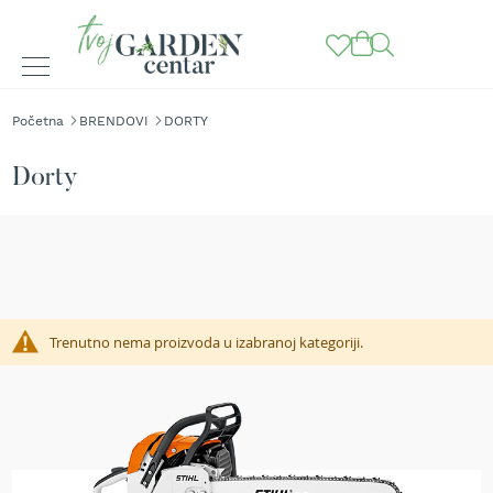
BAŠTENSKE
Početna
BRENDOVI
DORTY
MAŠINE
K
Dorty
o
s
i
l
i
c
e
z
Trenutno nema proizvoda u izabranoj kategoriji.
a
t
r
a
v
u