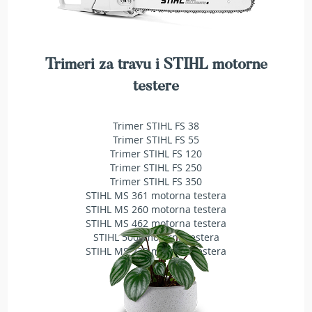
A
k
u
m
u
Trimeri za travu i STIHL motorne
l
a
testere
t
o
r
Trimer STIHL FS 38
s
Trimer STIHL FS 55
k
Trimer STIHL FS 120
e
Trimer STIHL FS 250
k
Trimer STIHL FS 350
o
STIHL MS 361 motorna testera
s
STIHL MS 260 motorna testera
i
STIHL MS 462 motorna testera
l
STIHL 500i motorna testera
i
STIHL MS 230 motorna testera
c
e
z
a
t