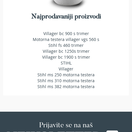
r
a
v
Najprodavaniji proizvodi
u
S
Villager bc 900 s trimer
a
Motorna testera villager vgs 560 s
m
Stihl fs 460 trimer
o
Villager bc 1250s trimer
h
Villager bc 1900 s trimer
o
STIHL
d
Villager
n
Stihl ms 250 motorna testera
e
Stihl ms 310 motorna testera
k
Stihl ms 382 motorna testera
o
s
i
l
i
c
e
Prijavite se na naš
z
a