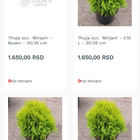
t
r
i
č
n
i
Thuja occ. 'Mirjam' -
Thuja occ. 'Mirjam' - C10
t
Busen - 30/35 cm
L - 30/35 cm
r
i
1.650,00 RSD
1.650,00 RSD
m
e
r
i
z
nije dostupno
nije dostupno
a
t
r
a
v
u
C
i