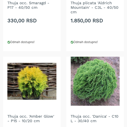
b
Thuja occ. Smaragd -
Thuja plicata 'Aldrich
e
P17 - 40/50 cm
Mountain' - C3L - 40/50
cm
n
z
330,00 RSD
1.850,00 RSD
i
n
E
Odmah dostupno!
Odmah dostupno!
l
e
k
t
r
i
č
n
e
k
o
s
i
l
Thuja occ. 'Amber Glow'
Thuja occ. 'Danica' - C10
- P15 - 10/20 cm
L - 30/40 cm
i
c