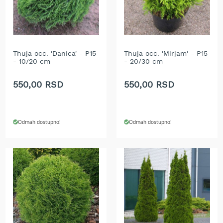
r
a
v
u
S
Thuja occ. 'Danica' - P15
Thuja occ. 'Mirjam' - P15
a
- 10/20 cm
- 20/30 cm
m
o
550,00 RSD
550,00 RSD
h
o
d
n
Odmah dostupno!
Odmah dostupno!
e
k
o
s
i
l
i
c
e
z
a