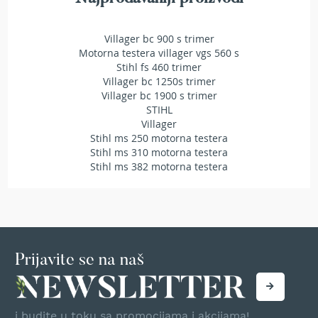
i
m
e
Villager bc 900 s trimer
r
Motorna testera villager vgs 560 s
Stihl fs 460 trimer
M
Villager bc 1250s trimer
o
t
Villager bc 1900 s trimer
o
STIHL
r
Villager
n
Stihl ms 250 motorna testera
e
Stihl ms 310 motorna testera
t
Stihl ms 382 motorna testera
e
s
t
e
r
e
Prijavite se na naš
A
k
u
m
i budite u toku sa promocijama i akcijama!
o