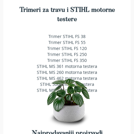
l
a
Trimeri za travu i STIHL motorne
v
testere
e
z
a
Trimer STIHL FS 38
t
Trimer STIHL FS 55
r
Trimer STIHL FS 120
i
Trimer STIHL FS 250
m
Trimer STIHL FS 350
e
STIHL MS 361 motorna testera
r
STIHL MS 260 motorna testera
S
STIHL MS 462 motorna testera
t
STIHL 500i motorna testera
r
STIHL MS 230 motorna testera
u
n
e
z
a
t
r
Najprodavaniji proizvodi