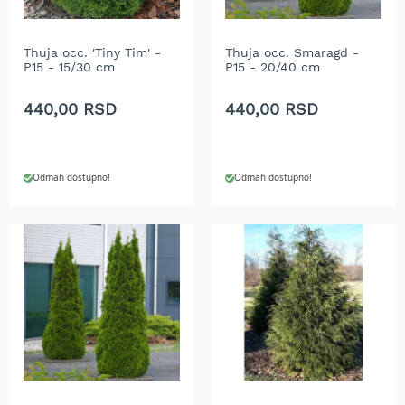
t
r
a
Thuja occ. 'Tiny Tim' -
Thuja occ. Smaragd -
v
P15 - 15/30 cm
P15 - 20/40 cm
u
440,00 RSD
440,00 RSD
K
o
s
i
Odmah dostupno!
Odmah dostupno!
l
i
c
e
z
a
t
r
a
v
u
n
a