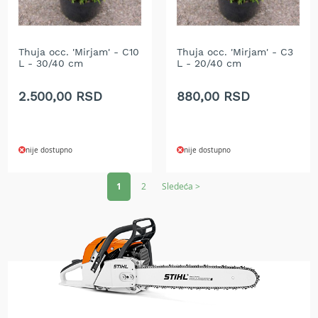
r
k
u
l
Thuja occ. 'Mirjam' - C10
Thuja occ. 'Mirjam' - C3
a
L - 30/40 cm
L - 20/40 cm
r
i
2.500,00 RSD
880,00 RSD
i
n
o
ž
e
nije dostupno
nije dostupno
v
Page
i
1
2
Sledeća >
z
a
t
r
i
m
e
r
G