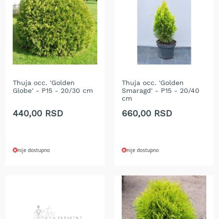
i
n
s
k
i
t
r
i
m
Thuja occ. 'Golden
Thuja occ. 'Golden
e
Globe' - P15 - 20/30 cm
Smaragd' - P15 - 20/40
r
cm
i
440,00 RSD
660,00 RSD
z
a
t
r
a
nije dostupno
nije dostupno
v
u
E
l
e
k