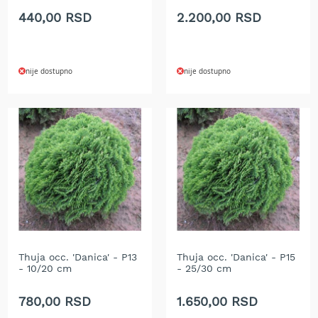
e
440,00 RSD
2.200,00 RSD
z
a
t
r
nije dostupno
nije dostupno
a
v
u
R
o
b
o
t
k
o
s
i
l
Thuja occ. 'Danica' - P13
Thuja occ. 'Danica' - P15
- 10/20 cm
- 25/30 cm
i
c
e
780,00 RSD
1.650,00 RSD
z