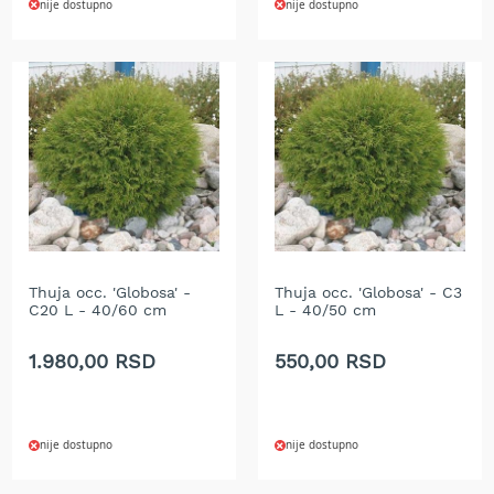
nije dostupno
nije dostupno
T
r
i
m
e
r
i
z
a
t
r
a
v
u
Thuja occ. 'Globosa' -
Thuja occ. 'Globosa' - C3
C20 L - 40/60 cm
L - 40/50 cm
A
k
1.980,00 RSD
550,00 RSD
u
m
u
l
a
nije dostupno
nije dostupno
t
o