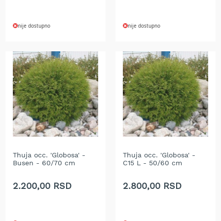
a
t
r
nije dostupno
nije dostupno
a
v
u
N
o
ž
e
v
i
z
a
k
o
Thuja occ. 'Globosa' -
Thuja occ. 'Globosa' -
Busen - 60/70 cm
C15 L - 50/60 cm
s
i
l
2.200,00 RSD
2.800,00 RSD
i
c
e