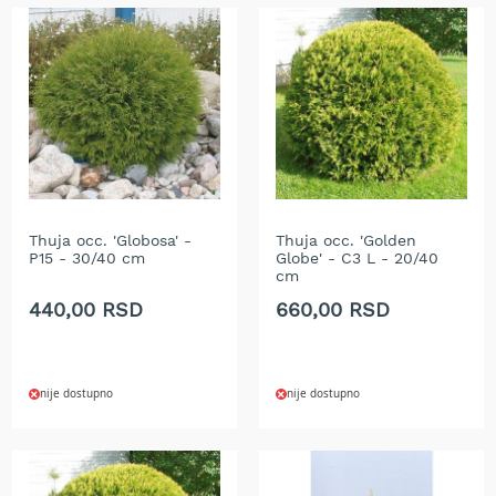
r
s
k
i
t
r
i
m
e
r
i
Thuja occ. 'Globosa' -
Thuja occ. 'Golden
z
P15 - 30/40 cm
Globe' - C3 L - 20/40
a
cm
t
440,00 RSD
660,00 RSD
r
a
v
u
nije dostupno
nije dostupno
B
e
n
z