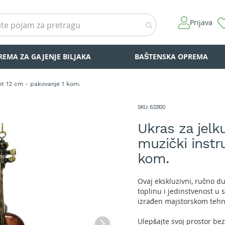
Prijava
REMA ZA GAJENJE BILJAKA
BAŠTENSKA OPREMA
ent 12 cm - pakovanje 1 kom.
SKU
633100
Ukras za jelku
muzički instr
kom.
Ovaj ekskluzivni, ručno d
toplinu i jedinstvenost u 
izrađen majstorskom tehn
Ulepšajte svoj prostor 