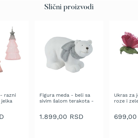
Slični proizvodi
- razni
Figura meda - beli sa
Ukras za j
 jelka
sivim šalom terakota -
roze i zel
im vrhom
14 cm
sa glitero
nje 1
cm - pako
D
1.899,00 RSD
699,00