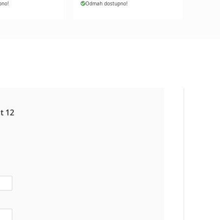
pno!
Odmah dostupno!
t 12