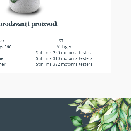
rodavaniji proizvodi
mer
STIHL
gs 560 s
Villager
Stihl ms 250 motorna testera
mer
Stihl ms 310 motorna testera
mer
Stihl ms 382 motorna testera