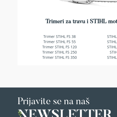
makaze
za
živu
ogradu
Trimeri za travu i STIHL mot
Baštenske
pumpe
za
Trimer STIHL FS 38
STIHL
vodu
Trimer STIHL FS 55
STIHL
Potapajuće
Trimer STIHL FS 120
STIHL
pumpe
Trimer STIHL FS 250
STI
za
Trimer STIHL FS 350
STIHL
čistu
vodu
Potapajuće
pumpe
za
prljavu
vodu
Prijavite se na naš
Pumpe
za
navodnjavanje