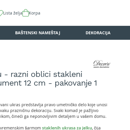
Lista želja
Korpa
BAŠTENSKI NAMEŠTAJ
DEKORACIJA
 - razni oblici stakleni
ument 12 cm - pakovanje 1
uvani ukras predstavlja pravo umetničko delo koje unosi
svaku prazničnu dekoraciju. Svaki komad je pažljivo
ikom, čineći ga neponovljivim detaljem u vašem domu.
bezvremenskim šarmom
staklenih ukrasa za jelku
, čija