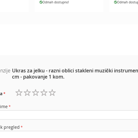
Odmah dostupno!
Odmah dostu
nzije
Ukras za jelku - razni oblici stakleni muzički instrumen
cm - pakovanje 1 kom.
a
1
2
3
4
5
zvezdica
zvezdice
zvezdice
zvezdice
zvezdice
 ime
ak pregled