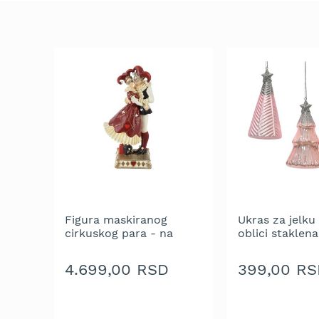
trimeri
za
travu
Električni
trimeri
za
travu
Cirkulari
i
noževi
za
trimer
Glave
za
Figura maskiranog
Ukras za jelku 
trimer
cirkuskog para - na
oblici staklena
postolju od polyresina -
roze sa zlatn
Strune
20 cm
12 cm - pakova
za
4.699,00 RSD
399,00 RS
kom.
trimer
Motorne
testere