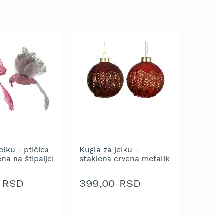
elku - ptičica
Kugla za jelku -
ena na štipaljci
staklena crvena metalik
m i perjem 13
sa zlatnim štrasom 8
vanje kom.
cm - pakovanje 1 kom.
 RSD
399,00 RSD