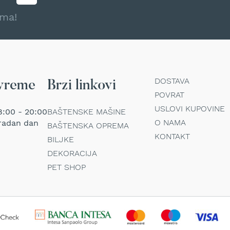
ama!
DOSTAVA
vreme
Brzi linkovi
POVRAT
USLOVI KUPOVINE
:00 - 20:00
BAŠTENSKE MAŠINE
O NAMA
radan dan
BAŠTENSKA OPREMA
KONTAKT
BILJKE
DEKORACIJA
PET SHOP