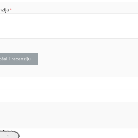
nzija
ošalji recenziju