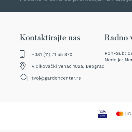
Traktor
kosačice
Prozračivači
trave
(Aeratori)
Kontaktirajte nas
Radno 
Električne
makaze
za
Pon-Sub: 08
+381 (11) 71 55 870
šišanje
Nedelja: Ne
trave
Vidikovački venac 102a, Beograd
Perači
tvoj@gardencentar.rs
pod
pritiskom
Usisivači
za
mokro
i
suvo
usisavanje