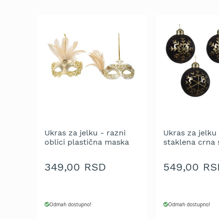
trimeri
za
travu
Električni
trimeri
za
travu
Cirkulari
i
noževi
za
trimer
Ukras za jelku - razni
Ukras za jelku
Glave
oblici plastična maska
staklena crna 
za
sa perjem 5 cm -
zlatnom pahu
trimer
pakovanje 1 kom.
- pakovanje 1 
349,00 RSD
549,00 RS
Strune
za
trimer
Odmah dostupno!
Odmah dostupno!
Motorne
testere