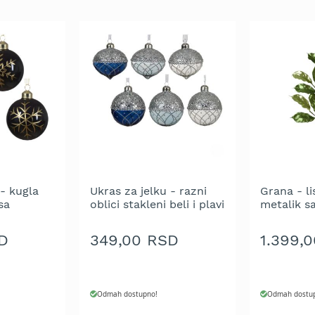
 - kugla
Ukras za jelku - razni
Grana - li
sa
oblici stakleni beli i plavi
metalik s
ljom 8 cm
sa srebrnim štrasom 8
cm - pako
kom.
cm - pakovanje 1 kom.
D
349,00 RSD
1.399,
Odmah dostupno!
Odmah dostu