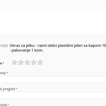
nzije
Ukras za jelku - razni oblici plastični jelen sa kapom 1
- pakovanje 1 kom.
a
1
2
3
4
5
zvezdica
zvezdice
zvezdice
zvezdice
zvezdice
 ime
ak pregled
nzija