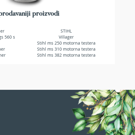
rodavaniji proizvodi
mer
STIHL
gs 560 s
Villager
Stihl ms 250 motorna testera
mer
Stihl ms 310 motorna testera
mer
Stihl ms 382 motorna testera