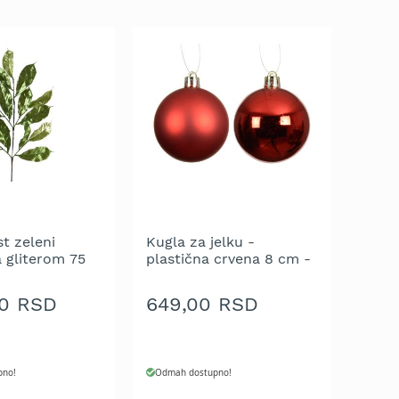
st zeleni
Kugla za jelku -
a gliterom 75
plastična crvena 8 cm -
vanje 1 kom.
pakovanje 6 kom.
00 RSD
649,00 RSD
pno!
Odmah dostupno!