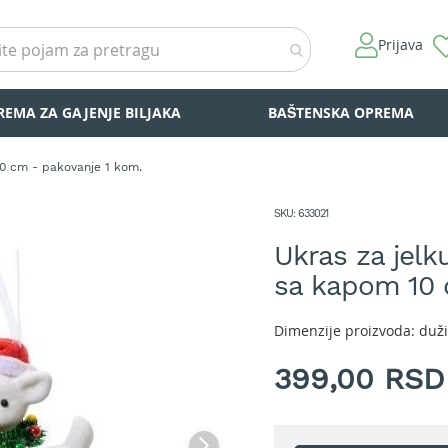
Prijava
REMA ZA GAJENJE BILJAKA
BAŠTENSKA OPREMA
 10 cm - pakovanje 1 kom.
SKU
633021
Ukras za jelku
sa kapom 10 
Dimenzije proizvoda: duži
399,00 RSD