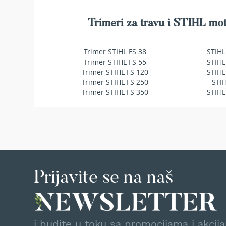
makaze
za
Trimeri za travu i STIHL mot
živu
ogradu
Baštenske
Trimer STIHL FS 38
STIHL
pumpe
Trimer STIHL FS 55
STIHL
za
Trimer STIHL FS 120
STIHL
vodu
Trimer STIHL FS 250
STI
Potapajuće
Trimer STIHL FS 350
STIHL
pumpe
za
čistu
vodu
Potapajuće
pumpe
za
Prijavite se na naš
prljavu
vodu
Pumpe
za
navodnjavanje
i budite u toku sa promocijama i akcij