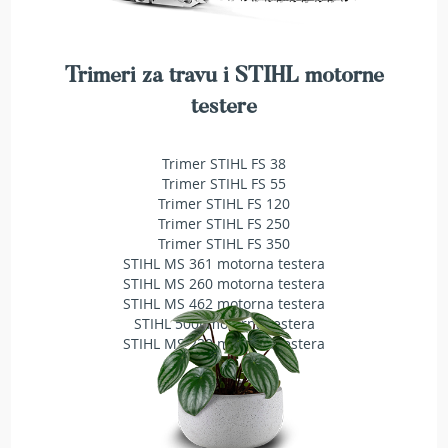
r
a
v
u
Trimeri za travu i STIHL motorne
S
testere
a
m
o
Trimer STIHL FS 38
h
Trimer STIHL FS 55
o
Trimer STIHL FS 120
d
Trimer STIHL FS 250
n
Trimer STIHL FS 350
e
STIHL MS 361 motorna testera
k
STIHL MS 260 motorna testera
o
STIHL MS 462 motorna testera
s
STIHL 500i motorna testera
i
STIHL MS 230 motorna testera
l
i
c
e
z
a