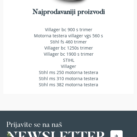
t
r
Najprodavaniji proizvodi
a
v
u
Villager bc 900 s trimer
Motorna testera villager vgs 560 s
K
Stihl fs 460 trimer
o
Villager bc 1250s trimer
s
Villager bc 1900 s trimer
i
STIHL
l
Villager
i
Stihl ms 250 motorna testera
c
Stihl ms 310 motorna testera
e
Stihl ms 382 motorna testera
z
a
t
r
a
v
u
Prijavite se na naš
n
a