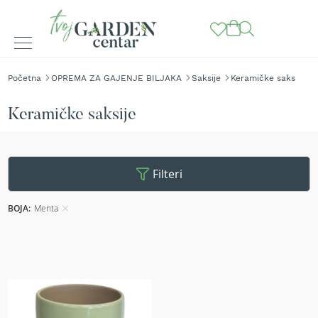
BAŠTENSKE
Početna
OPREMA ZA GAJENJE BILJAKA
Saksije
Keramičke saksije
MAŠINE
K
Keramičke saksije
o
s
i
l
Filteri
i
c
e
BOJA
Menta
z
a
t
r
a
v
u