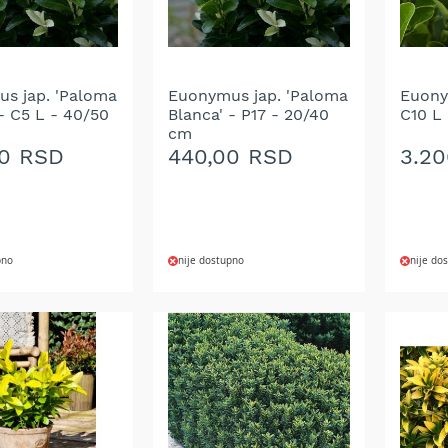
s jap. 'Paloma
Euonymus jap. 'Paloma
Euony
- C5 L - 40/50
Blanca' - P17 - 20/40
C10 L
cm
00 RSD
440,00 RSD
3.2
pno
nije dostupno
nije do
DODAJ
DOD
NA
NA
LISTU
LIST
ŽELJA
ŽELJ