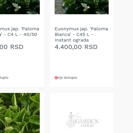
mus jap. 'Paloma
Euonymus jap. 'Paloma
' - C4 L - 40/50
Blanca' - C45 L -
Instant ograda
,00 RSD
4.400,00 RSD
stupno
nije dostupno
AJ
DODAJ
NA
U
LISTU
A
ŽELJA