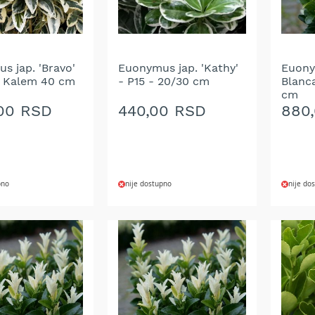
s jap. 'Bravo'
Euonymus jap. 'Kathy'
Euony
- Kalem 40 cm
- P15 - 20/30 cm
Blanca
cm
,00 RSD
440,00 RSD
880
pno
nije dostupno
nije do
DODAJ
DOD
NA
NA
LISTU
LIST
ŽELJA
ŽELJ