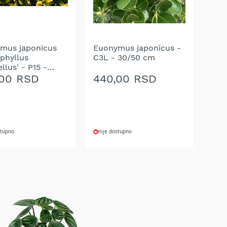
mus japonicus
Euonymus japonicus -
ophyllus
C3L - 30/50 cm
llus' - P15 -
 cm
,00 RSD
440,00 RSD
stupno
nije dostupno
AJ
DODAJ
NA
U
LISTU
A
ŽELJA