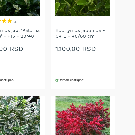
2
mus jap. 'Paloma
Euonymus japonica -
' - P15 - 20/40
C4 L - 40/60 cm
,00 RSD
1.100,00 RSD
dostupno!
Odmah dostupno!
J U KORPU
DODAJ U KORPU
AJ
DODAJ
NA
U
LISTU