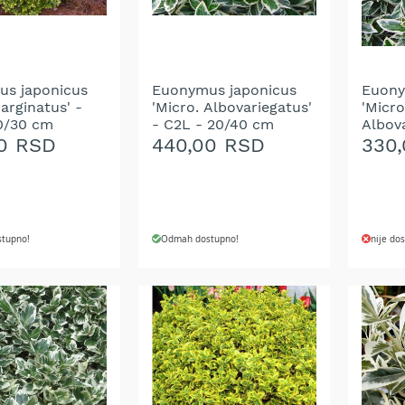
ŽELJA
ŽELJ
s japonicus
Euonymus japonicus
Euon
arginatus' -
'Micro. Albovariegatus'
'Micr
0/30 cm
- C2L - 20/40 cm
Albova
25/30
0 RSD
440,00 RSD
330
tupno!
Odmah dostupno!
nije do
DOD
 U KORPU
DODAJ U KORPU
NA
DODAJ
LIST
NA
ŽELJ
LISTU