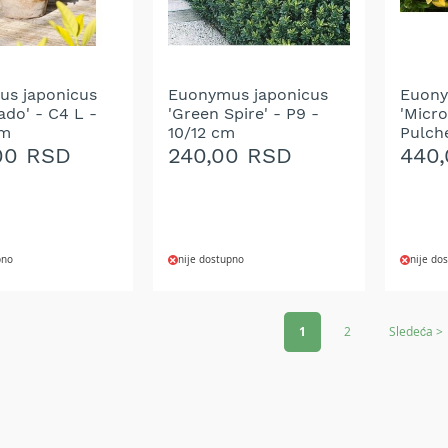
s japonicus
Euonymus japonicus
Euony
ado' - C4 L -
'Green Spire' - P9 -
'Micr
cm
10/12 cm
Pulche
20/30
,00 RSD
240,00 RSD
440
pno
nije dostupno
nije do
DODAJ
DOD
Page
NA
NA
1
2
Sledeća >
LISTU
LIST
ŽELJA
ŽELJ