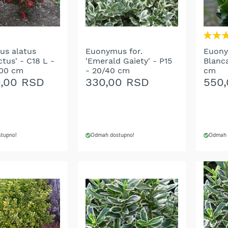
Rating:
100%
s alatus
Euonymus for.
Euony
tus' - C18 L -
'Emerald Gaiety' - P15
Blanca
100 cm
- 20/40 cm
cm
0,00 RSD
330,00 RSD
550
tupno!
Odmah dostupno!
Odmah 
 U KORPU
DODAJ U KORPU
DODA
DODAJ
DOD
NA
NA
LISTU
LIST