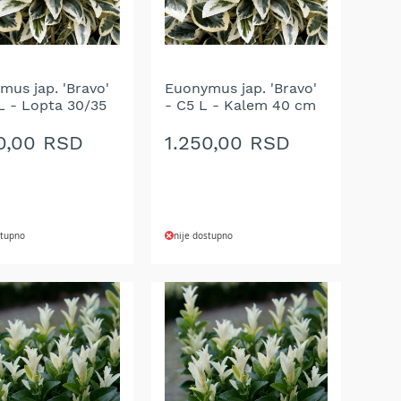
mus jap. 'Bravo'
Euonymus jap. 'Bravo'
L - Lopta 30/35
- C5 L - Kalem 40 cm
0,00 RSD
1.250,00 RSD
stupno
nije dostupno
AJ
DODAJ
NA
U
LISTU
A
ŽELJA