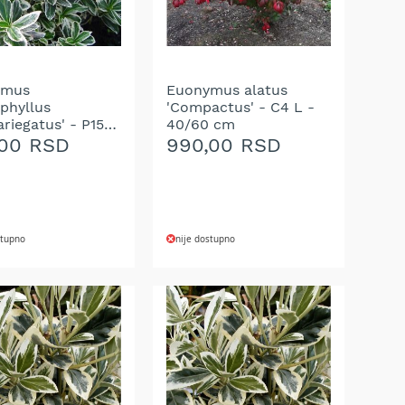
A
ŽELJA
ymus
Euonymus alatus
ophyllus
'Compactus' - C4 L -
riegatus' - P15 -
40/60 cm
 cm
,00 RSD
990,00 RSD
stupno
nije dostupno
AJ
DODAJ
NA
U
LISTU
A
ŽELJA