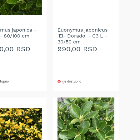
mus japonica -
Euonymus japonicus
 - 80/100 cm
'El- Dorado' - C3 L -
30/50 cm
00,00 RSD
990,00 RSD
stupno
nije dostupno
AJ
DODAJ
NA
U
LISTU
A
ŽELJA