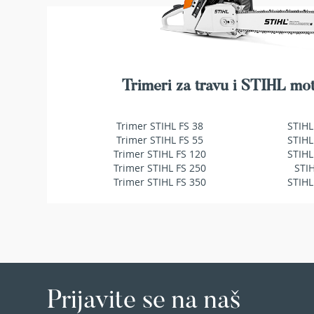
Duvači
i
usisavači
za
lišće
Baterije
Trimeri za travu i STIHL mot
i
punjači
za
Trimer STIHL FS 38
STIHL
baštenske
Trimer STIHL FS 55
STIHL
mašine
Trimer STIHL FS 120
STIHL
Trimer STIHL FS 250
STI
Ulja
Trimer STIHL FS 350
STIHL
i
maziva
za
baštenske
mašine
Dodatna
oprema
Prijavite se na naš
BILJKE
Sobne