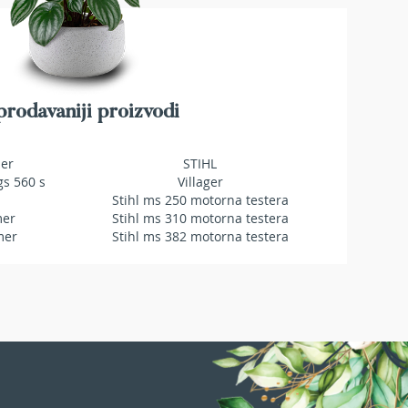
rodavaniji proizvodi
mer
STIHL
gs 560 s
Villager
Stihl ms 250 motorna testera
mer
Stihl ms 310 motorna testera
mer
Stihl ms 382 motorna testera