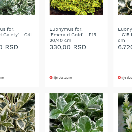
ŽELJA
s for.
Euonymus for.
Euony
d Gaiety' - C4L
'Emerald Gold' - P15 -
- C15 
20/40 cm
cm
0 RSD
330,00 RSD
6.72
pno
nije dostupno
nije do
DODAJ
DOD
NA
NA
LISTU
LIST
ŽELJA
ŽELJ