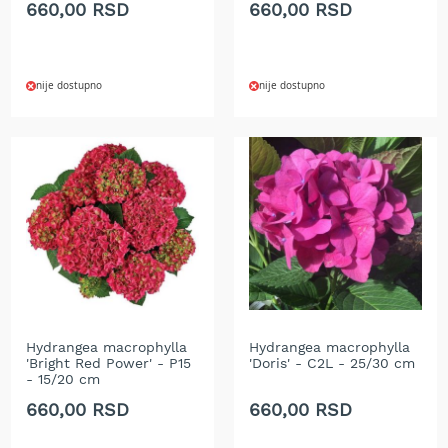
660,00 RSD
660,00 RSD
r
s
k
i
nije dostupno
nije dostupno
t
r
i
m
e
r
i
z
a
t
r
a
v
u
Hydrangea macrophylla
Hydrangea macrophylla
'Bright Red Power' - P15
'Doris' - C2L - 25/30 cm
B
- 15/20 cm
e
660,00 RSD
660,00 RSD
n
z