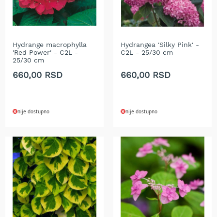
e
z
a
t
Hydrange macrophylla
Hydrangea 'Silky Pink' -
r
'Red Power' - C2L -
C2L - 25/30 cm
a
25/30 cm
v
u
660,00 RSD
660,00 RSD
R
o
b
nije dostupno
nije dostupno
o
t
k
o
s
i
l
i
c
e
z