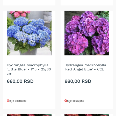
t
r
i
č
n
i
t
r
i
m
e
r
i
Hydrangea macrophylla
Hydrangea macrophylla
z
'Little Blue' - P15 - 25/30
'Red Angel Blue' - C2L
a
cm
t
660,00 RSD
660,00 RSD
r
a
v
u
nije dostupno
nije dostupno
C
i