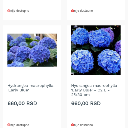
i
n
nije dostupno
nije dostupno
s
k
i
t
r
i
m
e
r
i
z
a
t
r
Hydrangea macrophylla
Hydrangea macrophylla
a
'Early Blue'
'Early Blue' - C2 L -
v
25/30 cm
u
660,00 RSD
660,00 RSD
E
l
e
nije dostupno
nije dostupno
k