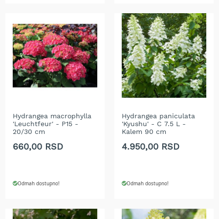
r
a
v
u
S
a
m
o
h
o
d
n
Hydrangea macrophylla
Hydrangea paniculata
'Leuchtfeur' - P15 -
'Kyushu' - C 7.5 L -
e
20/30 cm
Kalem 90 cm
k
o
660,00 RSD
4.950,00 RSD
s
i
l
i
Odmah dostupno!
Odmah dostupno!
c
e
z
a