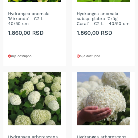
a
t
Hydrangea anomala
Hydrangea anomala
r
'Mirranda' - C2 L -
subsp. glabra 'Crûg
a
40/50 cm
Coral' - C2 L - 40/50 cm
v
u
1.860,00 RSD
1.860,00 RSD
N
o
ž
nije dostupno
nije dostupno
e
v
i
z
a
k
o
s
i
l
i
c
e
Hydrangea arborescens
Hydrangea arborescens