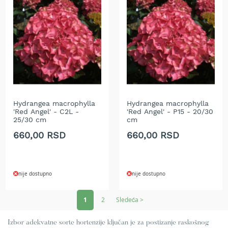
r
k
u
l
a
r
i
i
n
o
ž
Hydrangea macrophylla
Hydrangea macrophylla
e
'Red Angel' - C2L -
'Red Angel' - P15 - 20/30
v
25/30 cm
cm
i
660,00 RSD
660,00 RSD
z
a
t
r
nije dostupno
nije dostupno
i
m
Page
e
1
2
Sledeća >
r
Izbor adekvatne sorte hortenzije ključan je za postizanje raskošnog
G