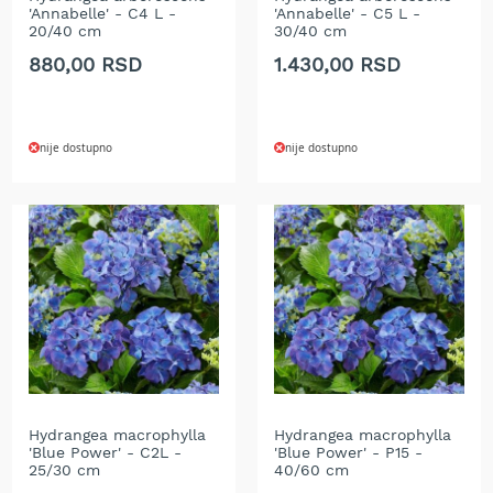
'Annabelle' - C4 L -
'Annabelle' - C5 L -
T
20/40 cm
30/40 cm
r
i
880,00 RSD
1.430,00 RSD
m
e
r
i
nije dostupno
nije dostupno
z
a
t
r
a
v
u
A
k
u
m
u
l
Hydrangea macrophylla
Hydrangea macrophylla
a
'Blue Power' - C2L -
'Blue Power' - P15 -
t
25/30 cm
40/60 cm
o