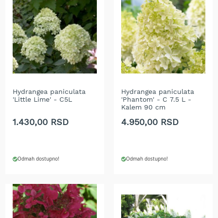
t
r
a
v
u
K
o
s
i
Hydrangea paniculata
Hydrangea paniculata
'Little Lime' - C5L
'Phantom' - C 7.5 L -
l
Kalem 90 cm
i
c
1.430,00 RSD
4.950,00 RSD
e
z
a
t
Odmah dostupno!
Odmah dostupno!
r
a
v
u
n
a