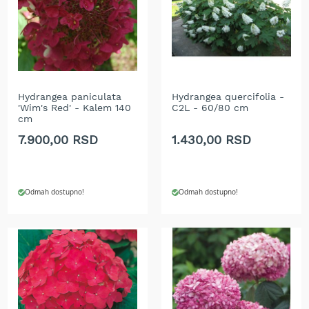
b
e
n
z
i
n
E
Hydrangea paniculata
Hydrangea quercifolia -
'Wim's Red' - Kalem 140
C2L - 60/80 cm
l
cm
e
k
7.900,00 RSD
1.430,00 RSD
t
r
i
č
Odmah dostupno!
Odmah dostupno!
n
e
k
o
s
i
l
i
c